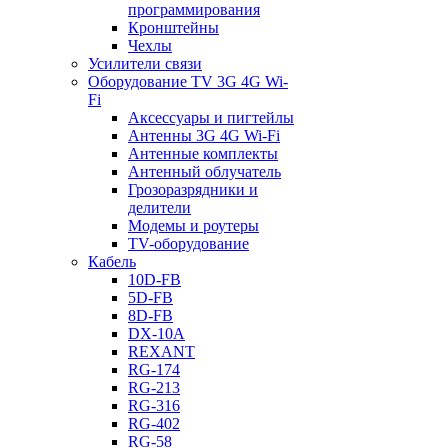
программирования
Кронштейны
Чехлы
Усилители связи
Оборудование TV 3G 4G Wi-
Fi
Аксессуары и пигтейлы
Антенны 3G 4G Wi-Fi
Антенные комплекты
Антенный облучатель
Грозоразрядники и
делители
Модемы и роутеры
TV-оборудование
Кабель
10D-FB
5D-FB
8D-FB
DX-10A
REXANT
RG-174
RG-213
RG-316
RG-402
RG-58