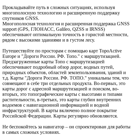
Прокладывайте путь в сложных ситуациях, используя
многополосную технологию и расширенную поддержку
спутников GNSS.
Многополосная технология и расширенная поддержка GNSS
support (GPS, ГЛОНАСС, Galileo, QZSS и IRNSS)
обеспечивают оптимальную точность в гористой местности,
рядом с высокими зданиями и в густом лесу.
Путешествуйте по просторам с помощью карт TopoActive
Europe и "Дороги России. РФ. Топо." с маршрутизацией.
Предзагруженные карты Топо с маршрутизацией
обеспечивают подробный обзор дорог, водных путей,
природных объектов, областей землепользования, зданий и
т.д. Карты "Дороги России. РФ. ТОПО." уникальны тем, что
совмещают в себе три отдельных продукта. Во-первых, это
карты дорог с адресной маршрутизацией и поиском, во-
вторых, это топографические карты с высотами и типами
растительности, в-третьих, это карты глубин внутренних
водоемов с навигационной информацией и водной
инфраструктурой. В карты включено полное покрытие
Российской Федерации. Карты регулярно обновляются.
Не беспокойтесь за навигатор – он спроектирован для работы
в самых сложных условиях.