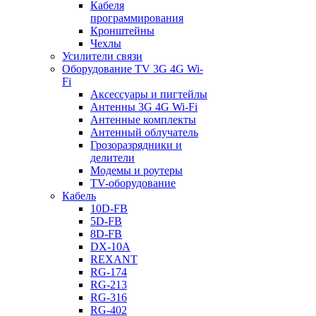
Кабеля
программирования
Кронштейны
Чехлы
Усилители связи
Оборудование TV 3G 4G Wi-
Fi
Аксессуары и пигтейлы
Антенны 3G 4G Wi-Fi
Антенные комплекты
Антенный облучатель
Грозоразрядники и
делители
Модемы и роутеры
TV-оборудование
Кабель
10D-FB
5D-FB
8D-FB
DX-10A
REXANT
RG-174
RG-213
RG-316
RG-402