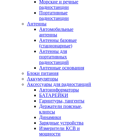
Морские и речные
радиостанции
Портативные
радиостанции
Антенны
Автомобильные
антенны
Антенны базовые
(стационарные)
Антенны для
портативных
радиостанций
Антенные основания
Блоки питания
Аккумуляторы
Аксессуары для радиостанций
Автоинформаторы
БАТАРЕЙКИ
Гарнитуры, тангенты
Держатели поясные,
клипсы
Динамики
Зарядные устройства
Измерители КСВ и
мощности