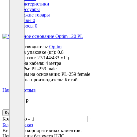
Характеристики
Аксессуары
Похожие товары
Отзывы
0
Вопросы
0
Производитель:
Optim
Вес в упаковке (кг):
0.8
Диапазон:
27/144/433 мГц
Длина кабеля:
4 метра
Разъём:
PL-259 male
Разъем на основании:
PL-259 female
Страна производитель:
Китай
Написать отзыв
1950 ₽
Купить
Количество
-
+
Быстрый заказ
Вниманию корпоративных клиентов:
Цены указаны без учета НДС.