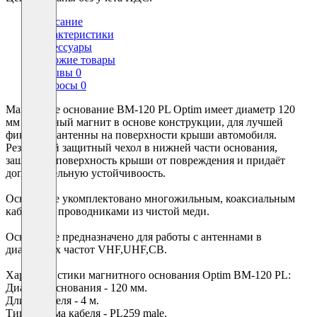
Описание
Характеристики
Аксессуары
Похожие товары
Отзывы
0
Вопросы
0
Магнитное основание BM-120 PL Optim имеет диаметр 120
мм и мощный магнит в основе конструкции, для лучшей
фиксации антенны на поверхности крыши автомобиля.
Резиновый защитный чехол в нижней части основания,
защищает поверхность крыши от повреждения и придаёт
дополнительную устойчивоость.
Основание укомплектовано многожильным, коаксиальным
кабелем, с проводниками из чистой меди.
Основание предназначено для работы с антеннами в
диапазонах частот VHF,UHF,CB.
Характеристики магнитного основания Optim BM-120 PL:
Диаметр основания - 120 мм.
Длина кабеля - 4 м.
Тип разъёма кабеля - PL259 male.