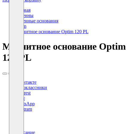
Главная
Антенны
Антенные основания
Optim
Магнитное основание Optim 120 PL
Магнитное основание Optim
120 PL
ВКонтакте
Одноклассники
Pinterest
Viber
WhatsApp
Telegram
X
Описание