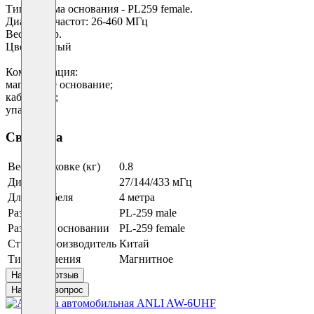
Тип разъёма основания - PL259 female.
Диапазон частот: 26-460 МГц
Вес: 700 гр.
Цвет: черный
Комплектация:
магнитное основание;
кабель 4 м;
упаковка
Свойства
Вес в упаковке (кг)
0.8
Диапазон
27/144/433 мГц
Длина кабеля
4 метра
Разъём
PL-259 male
Разъем на основании
PL-259 female
Страна производитель
Китай
Тип крепления
Магнитное
Написать отзыв
Написать вопрос