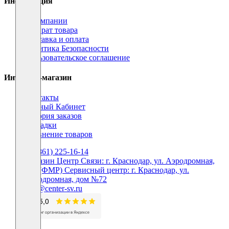
Информация
О компании
Возврат товара
Доставка и оплата
Политика Безопасности
Пользовательское соглашение
Интернет-магазин
Контакты
Личный Кабинет
История заказов
Закладки
Сравнение товаров
+7 (861) 225-16-14
Магазин Центр Связи: г. Краснодар, ул. Аэродромная,
160 (ФМР) Сервисный центр: г. Краснодар, ул.
Аэродромная, дом №72
info@center-sv.ru