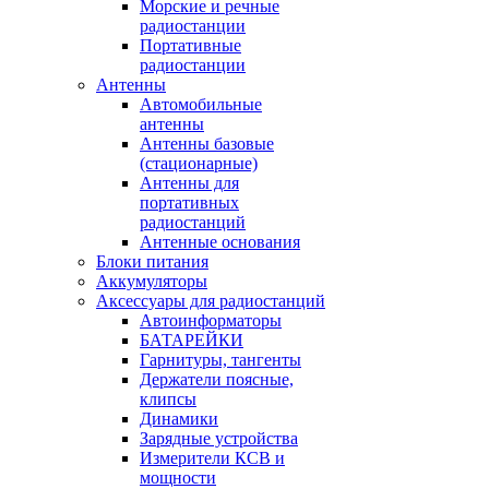
Морские и речные
радиостанции
Портативные
радиостанции
Антенны
Автомобильные
антенны
Антенны базовые
(стационарные)
Антенны для
портативных
радиостанций
Антенные основания
Блоки питания
Аккумуляторы
Аксессуары для радиостанций
Автоинформаторы
БАТАРЕЙКИ
Гарнитуры, тангенты
Держатели поясные,
клипсы
Динамики
Зарядные устройства
Измерители КСВ и
мощности