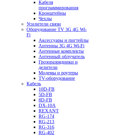
Кабеля
программирования
Кронштейны
Чехлы
Усилители связи
Оборудование TV 3G 4G Wi-
Fi
Аксессуары и пигтейлы
Антенны 3G 4G Wi-Fi
Антенные комплекты
Антенный облучатель
Грозоразрядники и
делители
Модемы и роутеры
TV-оборудование
Кабель
10D-FB
5D-FB
8D-FB
DX-10A
REXANT
RG-174
RG-213
RG-316
RG-402