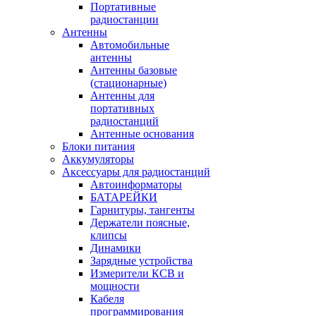
Портативные
радиостанции
Антенны
Автомобильные
антенны
Антенны базовые
(стационарные)
Антенны для
портативных
радиостанций
Антенные основания
Блоки питания
Аккумуляторы
Аксессуары для радиостанций
Автоинформаторы
БАТАРЕЙКИ
Гарнитуры, тангенты
Держатели поясные,
клипсы
Динамики
Зарядные устройства
Измерители КСВ и
мощности
Кабеля
программирования