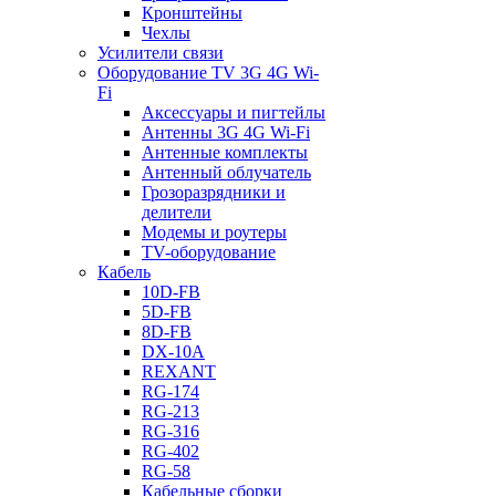
Кронштейны
Чехлы
Усилители связи
Оборудование TV 3G 4G Wi-
Fi
Аксессуары и пигтейлы
Антенны 3G 4G Wi-Fi
Антенные комплекты
Антенный облучатель
Грозоразрядники и
делители
Модемы и роутеры
TV-оборудование
Кабель
10D-FB
5D-FB
8D-FB
DX-10A
REXANT
RG-174
RG-213
RG-316
RG-402
RG-58
Кабельные сборки