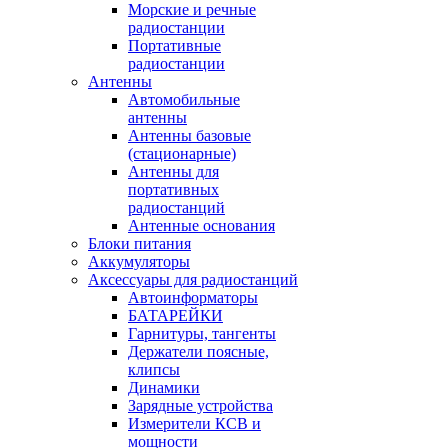
Морские и речные
радиостанции
Портативные
радиостанции
Антенны
Автомобильные
антенны
Антенны базовые
(стационарные)
Антенны для
портативных
радиостанций
Антенные основания
Блоки питания
Аккумуляторы
Аксессуары для радиостанций
Автоинформаторы
БАТАРЕЙКИ
Гарнитуры, тангенты
Держатели поясные,
клипсы
Динамики
Зарядные устройства
Измерители КСВ и
мощности