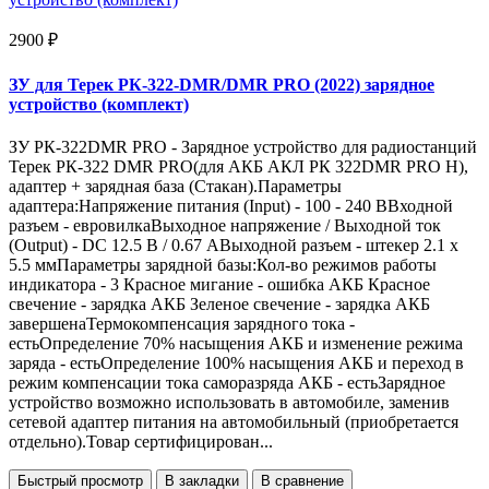
2900 ₽
ЗУ для Терек РК-322-DMR/DMR PRO (2022) зарядное
устройство (комплект)
ЗУ РК-322DMR PRO - Зарядное устройство для радиостанций
Терек РК-322 DMR PRO(для АКБ АКЛ РК 322DMR PRO H),
адаптер + зарядная база (Стакан).Параметры
адаптера:Напряжение питания (Input) - 100 - 240 ВВходной
разъем - евровилкаВыходное напряжение / Выходной ток
(Output) - DC 12.5 В / 0.67 АВыходной разъем - штекер 2.1 х
5.5 ммПараметры зарядной базы:Кол-во режимов работы
индикатора - 3 Красное мигание - ошибка АКБ Красное
свечение - зарядка АКБ Зеленое свечение - зарядка АКБ
завершенаТермокомпенсация зарядного тока -
естьОпределение 70% насыщения АКБ и изменение режима
заряда - естьОпределение 100% насыщения АКБ и переход в
режим компенсации тока саморазряда АКБ - естьЗарядное
устройство возможно использовать в автомобиле, заменив
сетевой адаптер питания на автомобильный (приобретается
отдельно).Товар сертифицирован...
Быстрый просмотр
В закладки
В сравнение