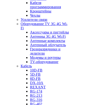
Кабеля
программирования
Кронштейны
Чехлы
Усилители связи
Оборудование TV 3G 4G Wi-
Fi
Аксессуары и пигтейлы
Антенны 3G 4G Wi-Fi
Антенные комплекты
Антенный облучатель
Грозоразрядники и
делители
Модемы и роутеры
TV-оборудование
Кабель
10D-FB
5D-FB
8D-FB
DX-10A
REXANT
RG-174
RG-213
RG-316
RG-402