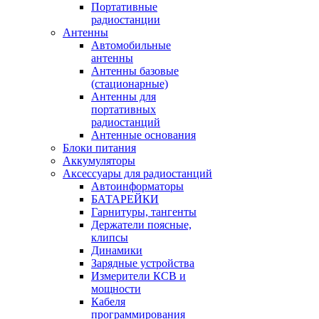
Портативные
радиостанции
Антенны
Автомобильные
антенны
Антенны базовые
(стационарные)
Антенны для
портативных
радиостанций
Антенные основания
Блоки питания
Аккумуляторы
Аксессуары для радиостанций
Автоинформаторы
БАТАРЕЙКИ
Гарнитуры, тангенты
Держатели поясные,
клипсы
Динамики
Зарядные устройства
Измерители КСВ и
мощности
Кабеля
программирования