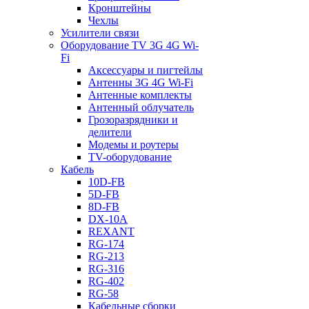
Кронштейны
Чехлы
Усилители связи
Оборудование TV 3G 4G Wi-
Fi
Аксессуары и пигтейлы
Антенны 3G 4G Wi-Fi
Антенные комплекты
Антенный облучатель
Грозоразрядники и
делители
Модемы и роутеры
TV-оборудование
Кабель
10D-FB
5D-FB
8D-FB
DX-10A
REXANT
RG-174
RG-213
RG-316
RG-402
RG-58
Кабельные сборки