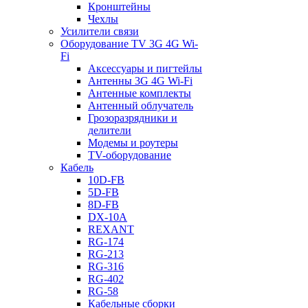
Кронштейны
Чехлы
Усилители связи
Оборудование TV 3G 4G Wi-
Fi
Аксессуары и пигтейлы
Антенны 3G 4G Wi-Fi
Антенные комплекты
Антенный облучатель
Грозоразрядники и
делители
Модемы и роутеры
TV-оборудование
Кабель
10D-FB
5D-FB
8D-FB
DX-10A
REXANT
RG-174
RG-213
RG-316
RG-402
RG-58
Кабельные сборки