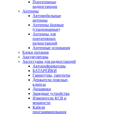
Портативные
радиостанции
Антенны
Автомобильные
антенны
Антенны базовые
(стационарные)
Антенны для
портативных
радиостанций
Антенные основания
Блоки питания
Аккумуляторы
Аксессуары для радиостанций
Автоинформаторы
БАТАРЕЙКИ
Гарнитуры, тангенты
Держатели поясные,
клипсы
Динамики
Зарядные устройства
Измерители КСВ и
мощности
Кабеля
программирования