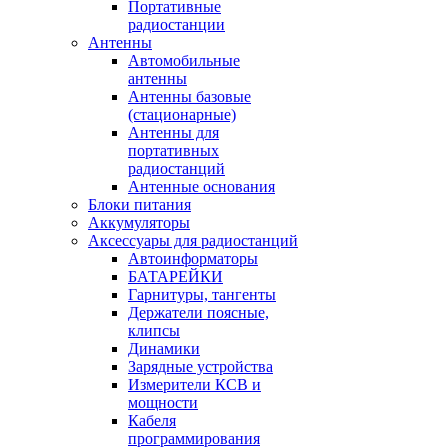
Портативные
радиостанции
Антенны
Автомобильные
антенны
Антенны базовые
(стационарные)
Антенны для
портативных
радиостанций
Антенные основания
Блоки питания
Аккумуляторы
Аксессуары для радиостанций
Автоинформаторы
БАТАРЕЙКИ
Гарнитуры, тангенты
Держатели поясные,
клипсы
Динамики
Зарядные устройства
Измерители КСВ и
мощности
Кабеля
программирования