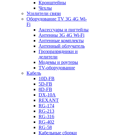
Кронштейны
Чехлы
Усилители связи
Оборудование TV 3G 4G Wi-
Fi
Аксессуары и пигтейлы
Антенны 3G 4G Wi-Fi
Антенные комплекты
Антенный облучатель
Грозоразрядники и
делители
Модемы и роутеры
TV-оборудование
Кабель
10D-FB
5D-FB
8D-FB
DX-10A
REXANT
RG-174
RG-213
RG-316
RG-402
RG-58
Кабельные сборки