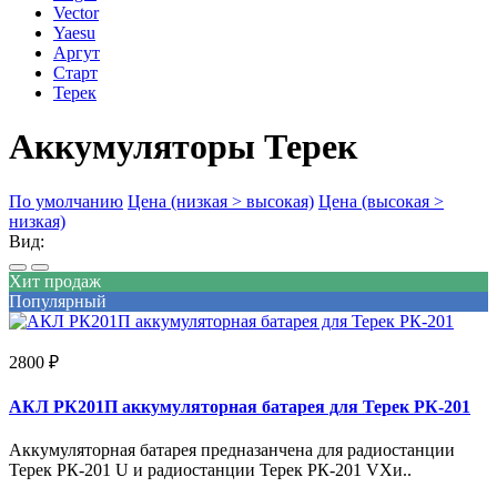
Vector
Yaesu
Аргут
Старт
Терек
Аккумуляторы Терек
По умолчанию
Цена (низкая > высокая)
Цена (высокая >
низкая)
Вид:
Хит продаж
Популярный
2800 ₽
АКЛ РК201П аккумуляторная батарея для Терек РК-201
Аккумуляторная батарея предназанчена для радиостанции
Терек РК-201 U и радиостанции Терек РК-201 VХи..