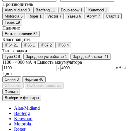
Производитель
Alan/Midland
3
Baofeng
11
Doublepow
1
Kenwood
1
Motorola
5
Roger
1
Vector
7
Yaesu
6
Аргут
7
Старт
1
Терек
19
Наличие
Есть в наличии
52
Класс защиты
IP54
21
IP66
1
IP67
2
IP68
4
Тип зарядки
Type-C
8
Зарядное устройство
1
Зарядный стакан
41
1100
-
4000
мА·ч
Ёмкость аккумулятора
-
мА·ч
Цвет
Синий
3
Черный
46
Сбросить
Выберите фильтры
Фильтр
Выберите фильтры
Alan/Midland
Baofeng
Kenwood
Motorola
Roger