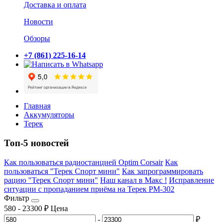
Доставка и оплата
Новости
Обзоры
+7 (861) 225-16-14
Главная
Аккумуляторы
Терек
Топ-5 новостей
Как пользоваться радиостанцией Optim Corsair
Как
пользоваться "Терек Спорт мини"
Как запрограммировать
рацию "Терек Спорт мини"
Наш канал в Макс !
Исправление
ситуации с пропаданием приёма на Терек РМ-302
Фильтр
580
-
23300
₽
Цена
-
₽