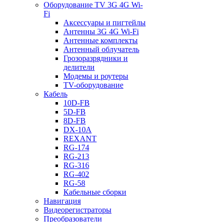
Оборудование TV 3G 4G Wi-
Fi
Аксессуары и пигтейлы
Антенны 3G 4G Wi-Fi
Антенные комплекты
Антенный облучатель
Грозоразрядники и
делители
Модемы и роутеры
TV-оборудование
Кабель
10D-FB
5D-FB
8D-FB
DX-10A
REXANT
RG-174
RG-213
RG-316
RG-402
RG-58
Кабельные сборки
Навигация
Видеорегистраторы
Преобразователи