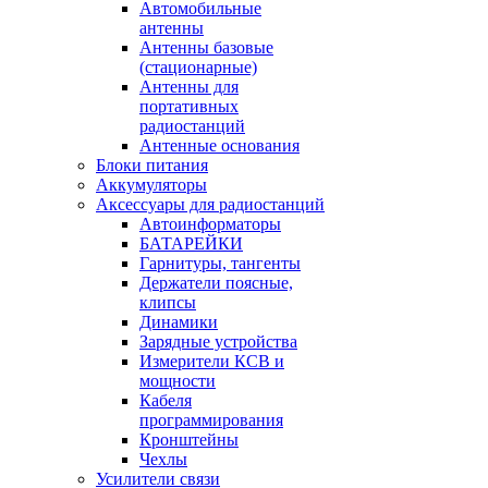
Автомобильные
антенны
Антенны базовые
(стационарные)
Антенны для
портативных
радиостанций
Антенные основания
Блоки питания
Аккумуляторы
Аксессуары для радиостанций
Автоинформаторы
БАТАРЕЙКИ
Гарнитуры, тангенты
Держатели поясные,
клипсы
Динамики
Зарядные устройства
Измерители КСВ и
мощности
Кабеля
программирования
Кронштейны
Чехлы
Усилители связи