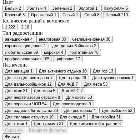
Цвет
Белый
2
Желтый
4
Зелёный
2
Золотой
1
Камуфляж
5
Красный
3
Оранжевый
1
Серый
1
Синий
8
Черный
210
Количество раций в комплекте
1
222
2
16
Тип радиостанции
авиационная
4
аналоговая
30
безлицензионная
30
взрывозащищенная
1
для дальнобойщиков
2
любительская
69
морская
4
портативная
70
профессиональная
105
цифровая
17
Назначение
Для авиации
1
Для активного отдыха
10
Для гор
13
Для гор:Для ресторана
7
Для города
26
Для грузоперевозок
1
Для дальнобойщиков
12
Для Ж/Д
7
Для леса
53
Для лыж
31
Для моря
5
Для МЧС
7
Для нефтегазовой отрасли
8
Для охоты
53
Для охраны и ЧОП
54
Для производства
9
Для радиолюбительства
28
Для ресторана
4
Для рыбалки
52
Для силовых структур
10
Для склада
5
Для стройки
31
Для такси
1
Для туризма
31
Для химической отрасли
8
Сбросить
Выберите фильтры
Фильтр