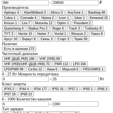
-
₽
Производитель
Ajetrays
4
Alan/Midland
3
Alinco
3
AnyTone
1
Baofeng
49
Cobra
1
Comrade
4
Hytera
2
Icom
1
Joker
1
Kenwood
15
Kirisun
1
Lira
7
Motorola
12
Optim
1
President
2
Quansheng
4
Radius Pro
2
Roger
5
Track
3
Turbosky
8
TYT
3
Vector
15
Vertex
7
Voxtel
1
Wouxun
2
Yaesu
8
Аргут
10
Беркут
8
Связь
3
Старт
3
Терек
50
Наличие
Есть в наличии
173
Частотный диапазон
UHF (ДЦВ,УКВ)
186
VHF (УКВ)
89
VHF (УКВ)/UHF (ДЦВ,УКВ)
70
PMR
112
LPD
104
LPD/PMR
99
Си-Би
12
Авиа
6
Морской
6
FRS/GMRS
1
0
-
25
Вт
Мощность передатчика
-
Вт
Класс защиты
IPX5
2
IP44
4
IP54
177
IP55
16
IP57
1
IP65
1
IP66
3
IP67
19
IP68
13
6
-
1000
Количество каналов
-
Тип зарядки