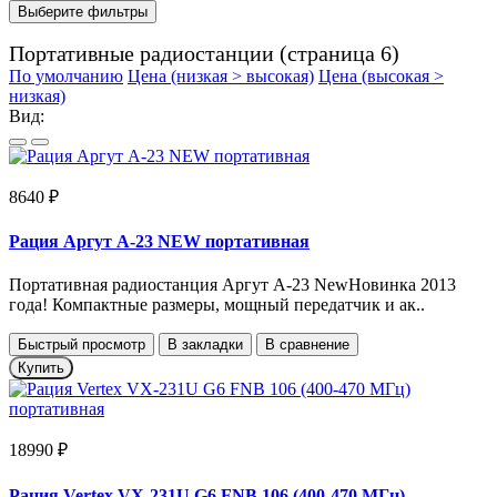
Выберите фильтры
Портативные радиостанции (страница 6)
По умолчанию
Цена (низкая > высокая)
Цена (высокая >
низкая)
Вид:
8640 ₽
Рация Аргут А-23 NEW портативная
Портативная радиостанция Аргут А-23 NewНовинка 2013
года! Компактные размеры, мощный передатчик и ак..
Быстрый просмотр
В закладки
В сравнение
Купить
18990 ₽
Рация Vertex VX-231U G6 FNB 106 (400-470 МГц)