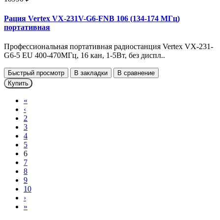
Рация Vertex VX-231V-G6-FNB 106 (134-174 МГц)
портативная
Профессиональная портативная радиостанция Vertex VX-231-
G6-5 EU 400-470МГц, 16 кан, 1-5Вт, без диспл..
Быстрый просмотр
В закладки
В сравнение
Купить
«
‹
2
3
4
5
6
7
8
9
10
›
»