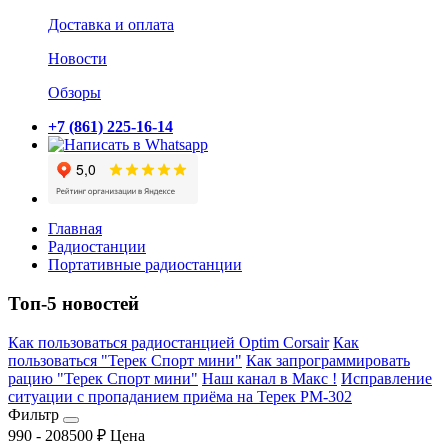
Доставка и оплата
Новости
Обзоры
+7 (861) 225-16-14
Главная
Радиостанции
Портативные радиостанции
Топ-5 новостей
Как пользоваться радиостанцией Optim Corsair
Как
пользоваться "Терек Спорт мини"
Как запрограммировать
рацию "Терек Спорт мини"
Наш канал в Макс !
Исправление
ситуации с пропаданием приёма на Терек РМ-302
Фильтр
990
-
208500
₽
Цена