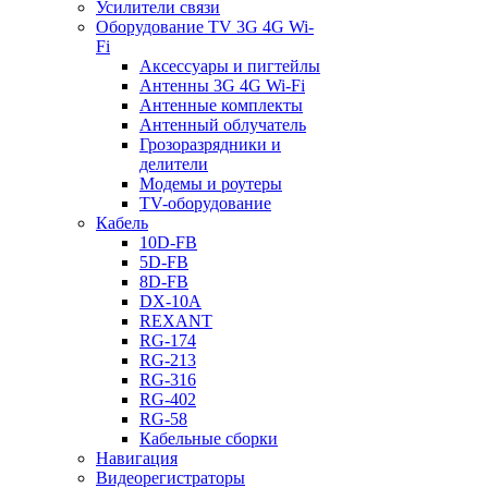
Усилители связи
Оборудование TV 3G 4G Wi-
Fi
Аксессуары и пигтейлы
Антенны 3G 4G Wi-Fi
Антенные комплекты
Антенный облучатель
Грозоразрядники и
делители
Модемы и роутеры
TV-оборудование
Кабель
10D-FB
5D-FB
8D-FB
DX-10A
REXANT
RG-174
RG-213
RG-316
RG-402
RG-58
Кабельные сборки
Навигация
Видеорегистраторы