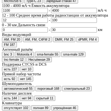
MicroUSB
6
Type-C
23
Зарядный стакан
47
1100
-
4000
мА·ч
Ёмкость аккумулятора
-
мА·ч
12
-
100
Среднее время работы радиостанции от аккумулятора
-
0
-
30
км
Дальность связи
-
км
Виды модуляций
AM, FM
20
AM, FM, C4FM
2
DMR, FM
25
dPMR, FM
4
FM
187
Антенный разъём
bnc
3
Motorola
4
sma-female
55
sma-male
129
tnc-female
12
Несъёмная
29
Поддержка CTCSS и DCS
есть
227
нет
10
Прямой набор частоты
есть
92
нет
145
Шумоподавитель
автоматический
55
пороговый
168
спектральный
23
Наличие дисплея
есть
144
нет
94
скрытый
11
Клавиатура
отсутствует
102
полная
89
упрощённая
46