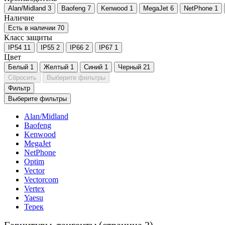
Alan/Midland
3
Baofeng
7
Kenwood
1
MegaJet
6
NetPhone
1
Наличие
Есть в наличии
70
Класс защиты
IP54
11
IP55
2
IP66
2
IP67
1
Цвет
Белый
1
Желтый
1
Синий
1
Черный
21
Сбросить
Выберите фильтры
Фильтр
Выберите фильтры
Alan/Midland
Baofeng
Kenwood
MegaJet
NetPhone
Optim
Vector
Vectorcom
Vertex
Yaesu
Терек
Гарнитуры, тангенты (страница 2)