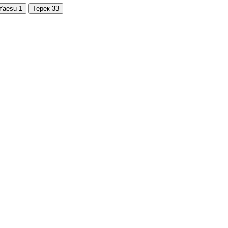
Yaesu
1
Терек
33