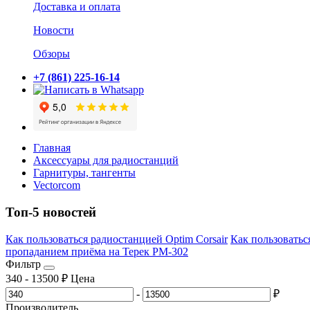
Доставка и оплата
Новости
Обзоры
+7 (861) 225-16-14
Главная
Аксессуары для радиостанций
Гарнитуры, тангенты
Vectorcom
Топ-5 новостей
Как пользоваться радиостанцией Optim Corsair
Как пользоватьс
пропаданием приёма на Терек РМ-302
Фильтр
340
-
13500
₽
Цена
-
₽
Производитель