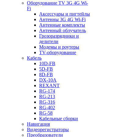
Оборудование TV 3G 4G Wi-
Fi
Аксессуары и пигтейлы
Антенны 3G 4G Wi-Fi
Антенные комплекты
Антенный облучатель
Грозоразрядники и
делители
Модемы и роутеры
TV-оборудование
Кабель
10D-FB
5D-FB
8D-FB
DX-10A
REXANT
RG-174
RG-213
RG-316
RG-402
RG-58
Кабельные сборки
Навигация
Видеорегистраторы
Преобразователи