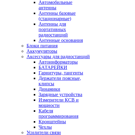
Автомобильные
антенны
Антенны базовые
(стационарные)
Антенны для
портативных
радиостанций
Антенные основания
Блоки питания
Аккумуляторы
Аксессуары для радиостанций
Автоинформаторы
БАТАРЕЙКИ
Гарнитуры, тангенты
Держатели поясные,
клипсы
Динамики
Зарядные устройства
Измерители КСВ и
мощности
Кабеля
программирования
Кронштейны
Чехлы
Усилители связи