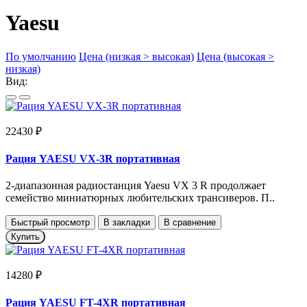
Yaesu
По умолчанию
Цена (низкая > высокая)
Цена (высокая >
низкая)
Вид:
22430 ₽
Рация YAESU VX-3R портативная
2-диапазонная радиостанция Yaesu VX 3 R продолжает
семейство миниатюрных любительских трансиверов. П..
Быстрый просмотр
В закладки
В сравнение
Купить
14280 ₽
Рация YAESU FT-4XR портативная