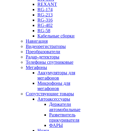
REXANT
RG-174
RG-213
RG-316
RG-402
RG-58
Кабельные сборки
Навигация
Видеорегистраторы
Преобразователи
Радар-детекторы
Телефоны спутниковые
Мегафоны
Аккумуляторы для
мегафонов
Микрофоны для
мегафонов
Сопутствующие товары
Автоаксессуары
Держатели
автомобильные
Разветвитель
прикуривателя
ФАРЫ
Ножи