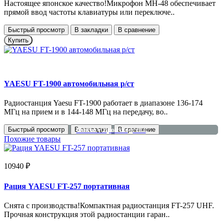
Настоящее японское качество!Микрофон MH-48 обеспечивает
прямой ввод частоты клавиатуры или переключе..
Быстрый просмотр
В закладки
В сравнение
Купить
YAESU FT-1900 автомобильная р/ст
Радиостанция Yaesu FT-1900 работает в диапазоне 136-174
МГц на прием и в 144-148 МГц на передачу, во..
Быстрый просмотр
В закладки
В сравнение
Снято с производства
Похожие товары
10940 ₽
Рация YAESU FT-257 портативная
Снята с производства!Компактная радиостанция FT-257 UHF.
Прочная конструкция этой радиостанции гаран..