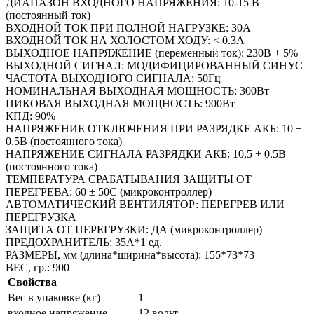
ДИАПАЗОН ВХОДНОГО НАПРЯЖЕНИЯ: 10-15 В
(постоянный ток)
ВХОДНОЙ ТОК ПРИ ПОЛНОЙ НАГРУЗКЕ: 30A
ВХОДНОЙ ТОК НА ХОЛОСТОМ ХОДУ: < 0.3A
ВЫХОДНОЕ НАПРЯЖЕНИЕ (переменный ток): 230В + 5%
ВЫХОДНОЙ СИГНАЛ: МОДИФИЦИРОВАННЫЙ СИНУС
ЧАСТОТА ВЫХОДНОГО СИГНАЛА: 50Гц
НОМИНАЛЬНАЯ ВЫХОДНАЯ МОЩНОСТЬ: 300Вт
ПИКОВАЯ ВЫХОДНАЯ МОЩНОСТЬ: 900Вт
КПД: 90%
НАПРЯЖЕНИЕ ОТКЛЮЧЕНИЯ ПРИ РАЗРЯДКЕ АКБ: 10 ±
0.5В (постоянного тока)
НАПРЯЖЕНИЕ СИГНАЛА РАЗРЯДКИ АКБ: 10,5 + 0.5В
(постоянного тока)
ТЕМПЕРАТУРА СРАБАТЫВАНИЯ ЗАЩИТЫ ОТ
ПЕРЕГРЕВА: 60 ± 50С (микроконтроллер)
АВТОМАТИЧЕСКИЙ ВЕНТИЛЯТОР: ПЕРЕГРЕВ ИЛИ
ПЕРЕГРУЗКА
ЗАЩИТА ОТ ПЕРЕГРУЗКИ: ДА (микроконтроллер)
ПРЕДОХРАНИТЕЛЬ: 35A*1 ед.
РАЗМЕРЫ, мм (длина*ширина*высота): 155*73*73
ВЕС, гр.: 900
Свойства
Вес в упаковке (кг)
1
входное напряжение
12 вольт