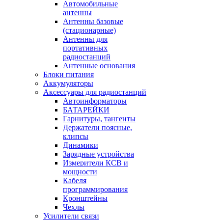
Автомобильные
антенны
Антенны базовые
(стационарные)
Антенны для
портативных
радиостанций
Антенные основания
Блоки питания
Аккумуляторы
Аксессуары для радиостанций
Автоинформаторы
БАТАРЕЙКИ
Гарнитуры, тангенты
Держатели поясные,
клипсы
Динамики
Зарядные устройства
Измерители КСВ и
мощности
Кабеля
программирования
Кронштейны
Чехлы
Усилители связи