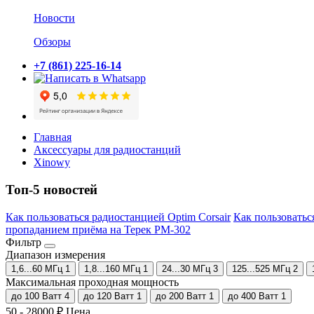
Новости
Обзоры
+7 (861) 225-16-14
Главная
Аксессуары для радиостанций
Xinowy
Топ-5 новостей
Как пользоваться радиостанцией Optim Corsair
Как пользоватьс
пропаданием приёма на Терек РМ-302
Фильтр
Диапазон измерения
1,6...60 МГц
1
1,8...160 МГц
1
24...30 МГц
3
125...525 МГц
2
Максимальная проходная мощность
до 100 Ватт
4
до 120 Ватт
1
до 200 Ватт
1
до 400 Ватт
1
50
-
28000
₽
Цена