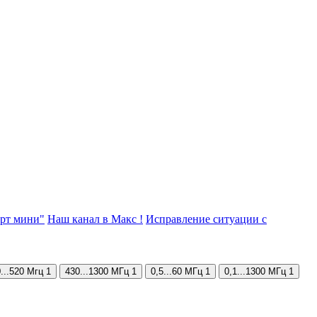
орт мини"
Наш канал в Макс !
Исправление ситуации с
...520 Мгц
1
430...1300 МГц
1
0,5...60 МГц
1
0,1...1300 МГц
1