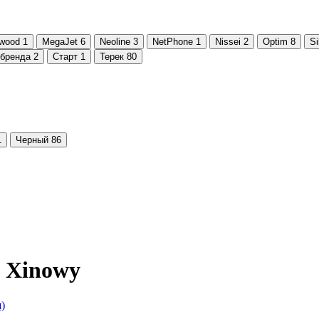
wood
1
MegaJet
6
Neoline
3
NetPhone
1
Nissei
2
Optim
8
Si
 бренда
2
Старт
1
Терек
80
1
Черный
86
 Xinowy
)