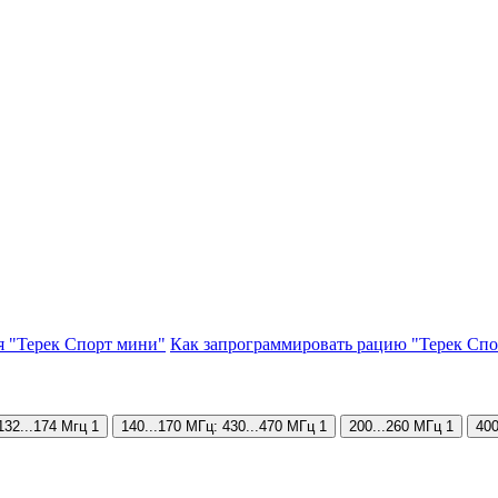
я "Терек Спорт мини"
Как запрограммировать рацию "Терек Сп
132...174 Мгц
1
140...170 МГц: 430...470 МГц
1
200...260 МГц
1
400