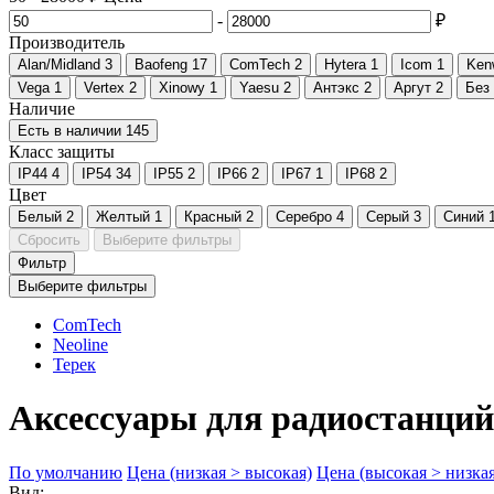
-
₽
Производитель
Alan/Midland
3
Baofeng
17
ComTech
2
Hytera
1
Icom
1
Ken
Vega
1
Vertex
2
Xinowy
1
Yaesu
2
Антэкс
2
Аргут
2
Без
Наличие
Есть в наличии
145
Класс защиты
IP44
4
IP54
34
IP55
2
IP66
2
IP67
1
IP68
2
Цвет
Белый
2
Желтый
1
Красный
2
Серебро
4
Серый
3
Синий
Сбросить
Выберите фильтры
Фильтр
Выберите фильтры
ComTech
Neoline
Терек
Аксессуары для радиостанций
По умолчанию
Цена (низкая > высокая)
Цена (высокая > низкая
Вид: