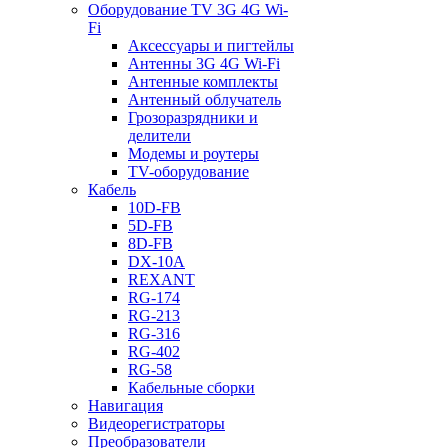
Оборудование TV 3G 4G Wi-
Fi
Аксессуары и пигтейлы
Антенны 3G 4G Wi-Fi
Антенные комплекты
Антенный облучатель
Грозоразрядники и
делители
Модемы и роутеры
TV-оборудование
Кабель
10D-FB
5D-FB
8D-FB
DX-10A
REXANT
RG-174
RG-213
RG-316
RG-402
RG-58
Кабельные сборки
Навигация
Видеорегистраторы
Преобразователи