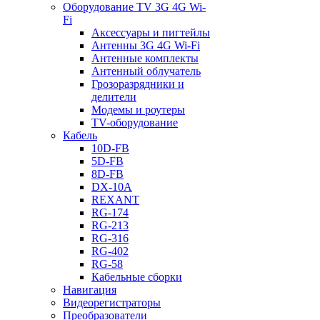
Оборудование TV 3G 4G Wi-
Fi
Аксессуары и пигтейлы
Антенны 3G 4G Wi-Fi
Антенные комплекты
Антенный облучатель
Грозоразрядники и
делители
Модемы и роутеры
TV-оборудование
Кабель
10D-FB
5D-FB
8D-FB
DX-10A
REXANT
RG-174
RG-213
RG-316
RG-402
RG-58
Кабельные сборки
Навигация
Видеорегистраторы
Преобразователи