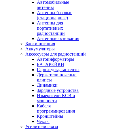
Автомобильные
антенны
Антенны базовые
(стационарные)
Антенны для
портативных
радиостанций
Антенные основания
Блоки питания
Аккумуляторы
Аксессуары для радиостанций
Автоинформаторы
БАТАРЕЙКИ
Гарнитуры, тангенты
Держатели поясные,
клипсы
Динамики
Зарядные устройства
Измерители КСВ и
мощности
Кабеля
программирования
Кронштейны
Чехлы
Усилители связи