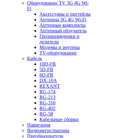
Оборудование TV 3G 4G Wi-
Fi
Аксессуары и пигтейлы
Антенны 3G 4G Wi-Fi
Антенные комплекты
Антенный облучатель
Грозоразрядники и
делители
Модемы и роутеры
TV-оборудование
Кабель
10D-FB
5D-FB
8D-FB
DX-10A
REXANT
RG-174
RG-213
RG-316
RG-402
RG-58
Кабельные сборки
Навигация
Видеорегистраторы
Преобразователи